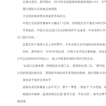
记者注意到，唐珂指出，2019年全国蔬菜种植面积增加1.4%
预计国际大豆价格总体弱势
大豆的价格形势向来备受市场关注。
中国大豆的需求量每年大概在1.1亿吨，而我国大豆产量在160
尽管如此，中国大豆以进口为主的格局仍不会改变。中央农村工作
大门是打开的。”
近期又到了南美大豆上市的季节。今年全球大豆市场的供应和价格
对此，唐珂表示，今年3月份以来，巴西大豆开始大量收购。综合各机
计可以达到5400万吨以上，较上年恢复性增加1800万吨左右。
“从进口总量来看，阿根廷排在第三位，美国排在第二位。”唐珂说
大豆的货源比较充足，受国际市场供求关系宽松的影响，预计国际大豆
菜价处于相对合理水平
蔬菜在老百姓餐桌上必不可少。整个一季度，“菜篮子”十分坚挺
根据往年规律，蔬菜价格往往是“春节大涨，节后大跌”。春节后季
显趋缓。