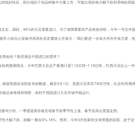
，天气持续好转后，部分地区个别品种集中大量上市，可能出现价格大幅下跌和滞销的风
0万吨左右，因此，90%的大豆需要进口。为了保障重要农产品有效供给，今年一号文
领导小组办公室秘书局局长吴宏耀曾公开表示：“我们要进一步加大对外开放力度，
走势如何？能否满足中国进口的需求？
构预测情况，今年巴西大豆总产量预计是1.13亿吨~1.15亿吨，巴西大豆比上一年
，根据美国农业部发布的数据，截至3月1日，美国大豆库存7400万吨，比去年同期增
价格总体将维持弱势，有利于我国进口大豆市场平稳运行。
。据唐珂介绍，一季度蔬菜价格呈现春节前季节性上涨、春节后高位震荡走势。
节性大幅下跌，跌幅一般在3%-18%。然而，今年3月份菜价没有明显的回落，处于近