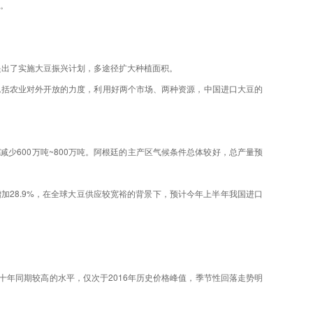
险。
件提出了实施大豆振兴计划，多途径扩大种植面积。
包括农业对外开放的力度，利用好两个市场、两种资源，中国进口大豆的
减少600万吨~800万吨。阿根廷的主产区气候条件总体较好，总产量预
加28.9%，在全球大豆供应较宽裕的背景下，预计今年上半年我国进口
十年同期较高的水平，仅次于2016年历史价格峰值，季节性回落走势明