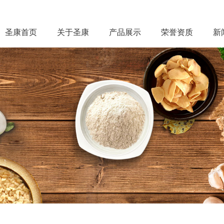
圣康首页
关于圣康
产品展示
荣誉资质
新