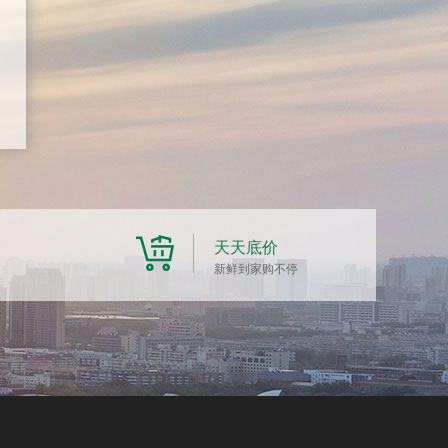
天天底价
新鲜到家购不停